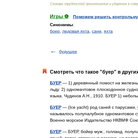
Словарь
трудностей
произношения
и
ударения
в
сов
Игры ⚽
Поможем решить контрольну
Синонимы
:
боер
,
ледовая яхта
,
сани
,
яхта
будущее
Смотреть что такое "буер" в други
БУЕР
— 1) деревянный помост на железных
льду. 2) одномачтовое плоскодонное судно
языка. Чудинов А.Н., 1910. БУЕР 1) небо
БУЕР
— (Ice yacht) род саней с парусами,
называлось полупалубное одномачтовое су
Военно морское Издательство НКВМФ Со
БУЕР
— БУЕР, бойер муж., голланд. полуп