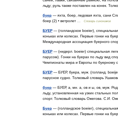
саней; лавки, связанные рамкою, на полоз
льду; руль также поставлен на конек. Т
буер
— яхта, боер, ледовая яхта, сани Сло
боер (2) • ветролет …
Словарь синонимов
БУЕР
— (голландское boeier), специальная
коньках или колесах. Первые гонки на буе
Международная ассоциация буерного сп
БУЕР
— (нидерл. boeier) специальная легк
парусом). Гонки на буерах по льду вид сп
Чемпионаты мира и Европы по буерному 
БУЕР
— БУЕР, буера, муж. (голланд. boeijer
парусное судно. Толковый словарь Ушако
буер
— БУЕР, а, мн. а, ов и ы, ов, муж. Р
льду, установленная на узких стальных поло
спорт. Толковый словарь Ожегова. С.И. 
Буер
— (голландское boeier), специальная
коньках или колесах. Первые гонки на буе