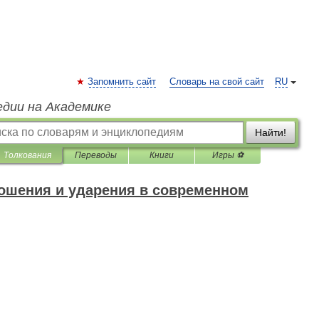
Запомнить сайт
Словарь на свой сайт
RU
едии на Академике
Найти!
Толкования
Переводы
Книги
Игры ⚽
ошения и ударения в современном