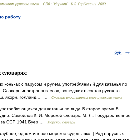
ременном
русском
языке
. -
СПб
.
:
"
Норинт
".
.
К
.
С
.
Горбачевич
.
2000
.
ю работу
буй
х словарях:
 коньках с парусом и рулем, употребляемый для катанья по
. Словарь иностранных слов, вошедших в состав русского
льш. якорн. голланд.… …
Словарь иностранных слов русского языка
 употребляющихся для катанья по льду. В старое время Б.
дно. Самойлов К. И. Морской словарь. М. Л.: Государственное
юза ССР, 1941 Буер …
Морской словарь
алубное, одномачтовое морское суденышко. | Род парусных