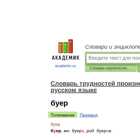
Словари и энциклоп
academic.ru
Словарь трудностей произношения и ударения в современном русском языке
Словарь трудностей произн
русском языке
буер
Толкование
Перевод
буер
б
у
ер
,
мн
.
буер
а
,
род
.
буер
о
в
.