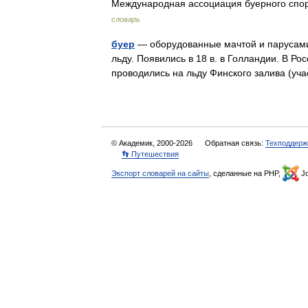
Международная ассоциация буерного сп
словарь
буер
— оборудованные мачтой и парусами 
льду. Появились в 18 в. в Голландии. В Ро
проводились на льду Финского залива (у
© Академик, 2000-2026
Обратная связь:
Техподдерж
👣 Путешествия
Экспорт словарей на сайты
, сделанные на PHP,
Jo